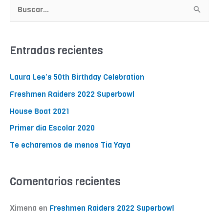
B
u
s
Entradas recientes
c
a
Laura Lee’s 50th Birthday Celebration
r
Freshmen Raiders 2022 Superbowl
p
o
House Boat 2021
r
Primer día Escolar 2020
:
Te echaremos de menos Tia Yaya
Comentarios recientes
Ximena
en
Freshmen Raiders 2022 Superbowl